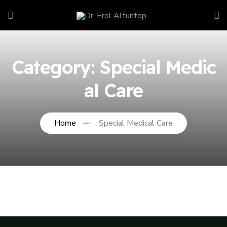
Category:
Special Medic
al Care
Home
Special Medical Care