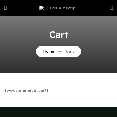
Cart
Home
Cart
[woocommerce_cart
]