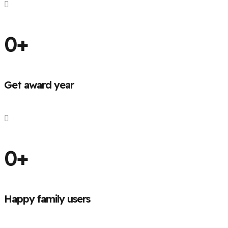
0
+
Get award year
0
+
Happy family users